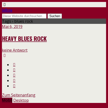
hellcow
Tags › blues rock
Mai 6, 2019
HEAVY BLUES ROCK
keine Antwort
Zum Seitenanfang
Mobil
Desktop