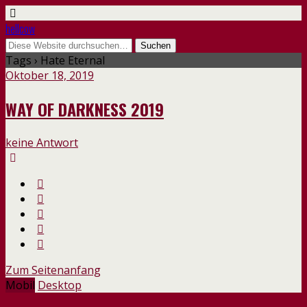
hellcow
Tags › Hate Eternal
Oktober 18, 2019
WAY OF DARKNESS 2019
keine Antwort
Zum Seitenanfang
Mobil
Desktop